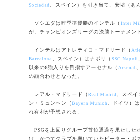
、スペイン）を引き当て、安堵（あ
Sociedad
ソシエダは昨季準優勝のインテル（
Inter Mi
が、チャンピオンズリーグの決勝トーナメント
インテルはアトレティコ・マドリード（
Atl
、スペイン）はナポリ（
Barcelona
SSC Napoli
以来の8強入りを目指すアーセナル（
Arsenal
の顔合わせとなった。
レアル・マドリード（
、スペイ
Real Madrid
ン・ミュンヘン（
、ドイツ）は
Bayern Munich
れ有利が予想される。
PSGを上回りグループ首位通過を果たした
は、かつてクラブを率いていたピーター・ボ