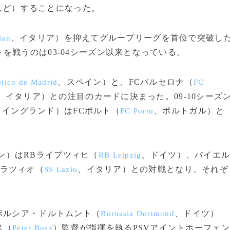
んど）することになった。
、イタリア）を抑えてグループリーグを首位で突破し
lan
を戦うのは03-04シーズン以来となっている。
、スペイン）と、FCバルセロナ（
etico de Madrid
FC
、イタリア）との注目のカードに決まった。09-10シーズ
、イングランド）はFCポルト（
、ポルトガル）と
FC Porto
ン）はRBライプツィヒ（
、ドイツ）、バイエ
RB Leipzig
ラツィオ（
、イタリア）との対戦となり、それぞ
SS Lazio
ボルシア・ドルトムント（
、ドイツ）
Borussia Dortmund
ス（
）監督が指揮を執るPSVアイントホーフェン
Peter Bosz