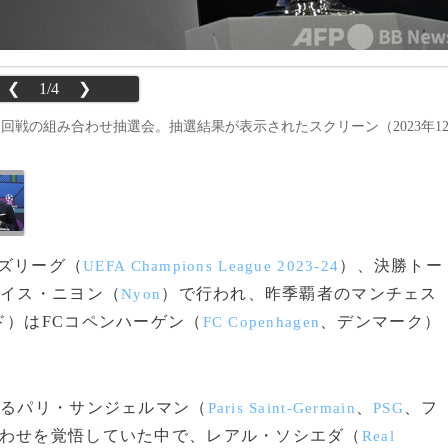
❮
1/4
❯
回戦の組み合わせ抽選会。抽選結果が表示されたスクリーン（2023年1
ンズリーグ（
）、決勝トー
UEFA Champions League 2023-24
スイス・ニヨン（
）で行われ、昨季覇者のマンチェス
Nyon
ド）はFCコペンハーゲン（
、デンマーク）
FC Copenhagen
いるパリ・サンジェルマン（
、
、フ
Paris Saint-Germain
PSG
合わせを覚悟していた中で、レアル・ソシエダ（
Real