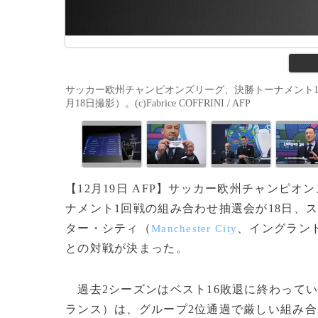
サッカー欧州チャンピオンズリーグ、決勝トーナメント1
月18日撮影）。(c)Fabrice COFFRINI / AFP
【12月19日 AFP】サッカー欧州チャンピオ
ナメント1回戦の組み合わせ抽選会が18日、
ター・シティ（
、イングラン
Manchester City
との対戦が決まった。
過去2シーズンはベスト16敗退に終わって
ランス）は、グループ2位通過で厳しい組み