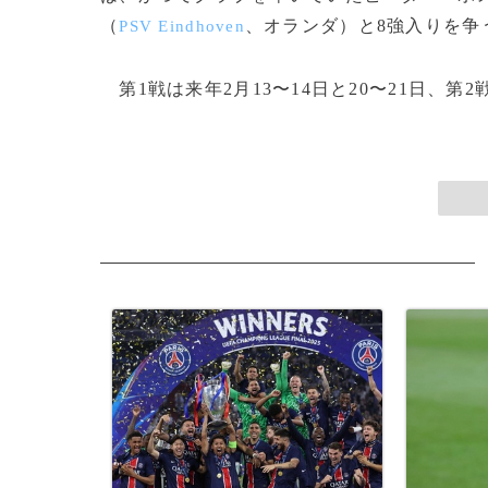
（
、オランダ）と8強入りを争
PSV Eindhoven
第1戦は来年2月13〜14日と20〜21日、第2戦