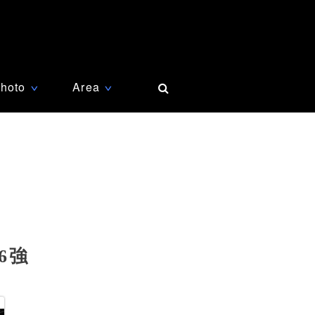
hoto
Area
∨
∨
6強