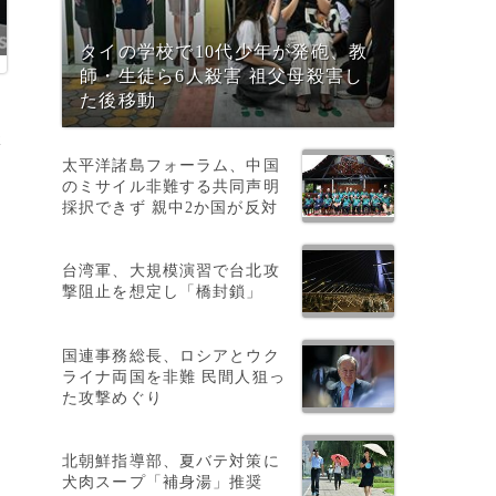
タイの学校で10代少年が発砲、教
師・生徒ら6人殺害 祖父母殺害し
た後移動
2
太平洋諸島フォーラム、中国
のミサイル非難する共同声明
採択できず 親中2か国が反対
台湾軍、大規模演習で台北攻
撃阻止を想定し「橋封鎖」
国連事務総長、ロシアとウク
ライナ両国を非難 民間人狙っ
た攻撃めぐり
北朝鮮指導部、夏バテ対策に
犬肉スープ「補身湯」推奨