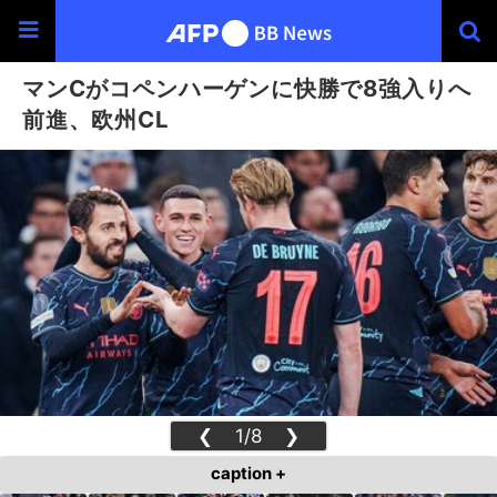
マンCがコペンハーゲンに快勝で8強入りへ
前進、欧州CL
❮
1/8
❯
caption +