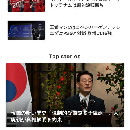
トッテナムは劇的逆転勝ち
王者マンCはコペンハーゲン、ソシ
エダはPSGと対戦 欧州CL16強
Top stories
韓国の暗い歴史「強制的な国際養子縁組」、大
統領が真相解明を約束