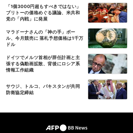
「1個3000円超もすべきではない」
ブリトーの価格めぐる議論、米共和
党の「内戦」に発展
マラドーナさんの「神の手」ボー
ル、今月競売に 落札予想価格は1千万
ドル
ドイツでメルツ首相が辞任計画と主
張する偽動画拡散、背後にロシア系
情報工作組織
サウジ、トルコ、パキスタンが共同
防衛協定締結