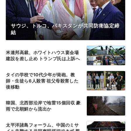
サウジ、トルコ、パキスタンが共同防衛協定締
結
米連邦高裁、ホワイトハウス宴会場
建設を差し止め トランプ氏は上訴へ
タイの学校で10代少年が発砲、教
師・生徒ら6人殺害 祖父母殺害した
後移動
韓国、北西部沿岸で地雷15個回収 豪
雨で北朝鮮から流出か
太平洋諸島フォーラム、中国のミサ