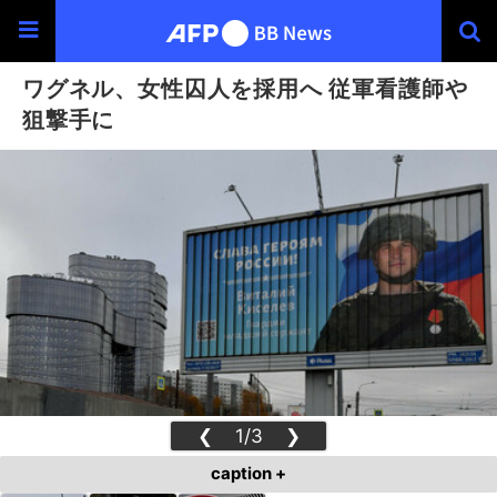
ワグネル、女性囚人を採用へ 従軍看護師や
狙撃手に
❮
1/3
❯
caption +