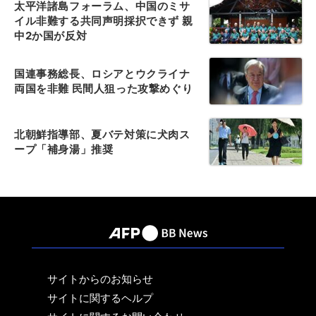
太平洋諸島フォーラム、中国のミサ
イル非難する共同声明採択できず 親
中2か国が反対
国連事務総長、ロシアとウクライナ
両国を非難 民間人狙った攻撃めぐり
北朝鮮指導部、夏バテ対策に犬肉ス
ープ「補身湯」推奨
サイトからのお知らせ
サイトに関するヘルプ