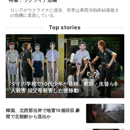
特集：ウクライナ危機
ロシアがウクライナに侵攻、世界は東西冷戦終結後最大
の危機に直面している。
Top stories
タイの学校で10代少年が発砲、教師・生徒ら6
人殺害 祖父母殺害した後移動
韓国、北西部沿岸で地雷15個回収 豪
雨で北朝鮮から流出か