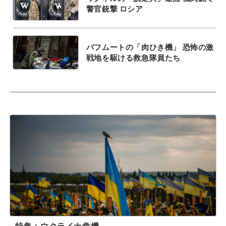
警官銃撃 ロシア
バフムートの「肉ひき機」 恐怖の激
戦地を駆ける救急隊員たち