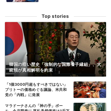
Top stories
韓国の暗い歴史「強制的な国際養子縁組」、大
統領が真相解明を約束
「1個3000円超もすべきではない」
ブリトーの価格めぐる議論、米共和
党の「内戦」に発展
マラドーナさんの「神の手」ボー
ル、今月競売に 落札予想価格は1千万