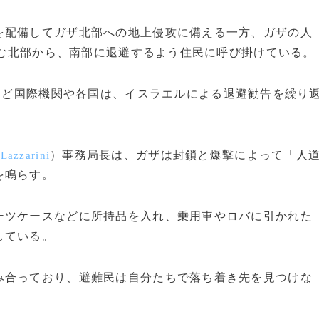
配備してガザ北部への地上侵攻に備える一方、ガザの人
が住む北部から、南部に退避するよう住民に呼び掛けている。
など国際機関や各国は、イスラエルによる退避勧告を繰り
）事務局長は、ガザは封鎖と爆撃によって「人
 Lazzarini
を鳴らす。
ツケースなどに所持品を入れ、乗用車やロバに引かれた
している。
合っており、避難民は自分たちで落ち着き先を見つけな