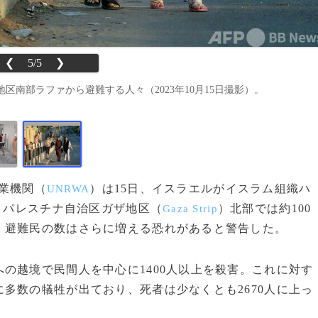
❮
5/5
❯
南部ラファから避難する人々（2023年10月15日撮影）。
事業機関（
）は15日、イスラエルがイスラム組織ハ
UNRWA
、パレスチナ自治区ガザ地区（
）北部では約100
Gaza Strip
、避難民の数はさらに増える恐れがあると警告した。
の越境で民間人を中心に1400人以上を殺害。これに対す
多数の犠牲が出ており、死者は少なくとも2670人に上っ