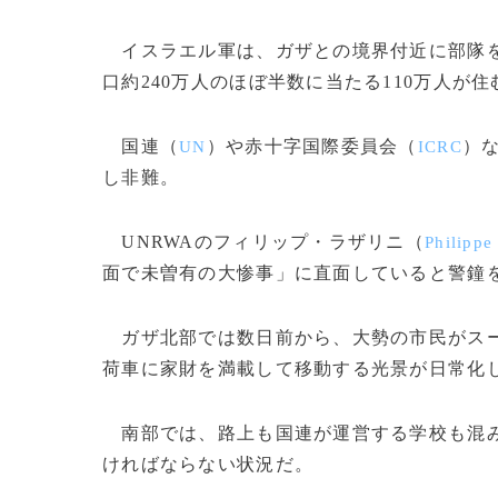
イスラエル軍は、ガザとの境界付近に部隊を
口約240万人のほぼ半数に当たる110万人
国連（
）や赤十字国際委員会（
）
UN
ICRC
し非難。
UNRWAのフィリップ・ラザリニ（
Philippe
面で未曽有の大惨事」に直面していると警鐘
ガザ北部では数日前から、大勢の市民がスー
荷車に家財を満載して移動する光景が日常化
南部では、路上も国連が運営する学校も混み
ければならない状況だ。