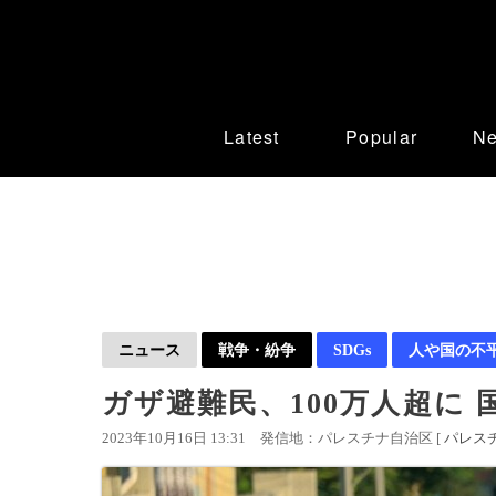
Latest
Popular
N
ニュース
戦争・紛争
SDGs
人や国の不
ガザ避難民、100万人超に
2023年10月16日 13:31
発信地：パレスチナ自治区 [
パレス