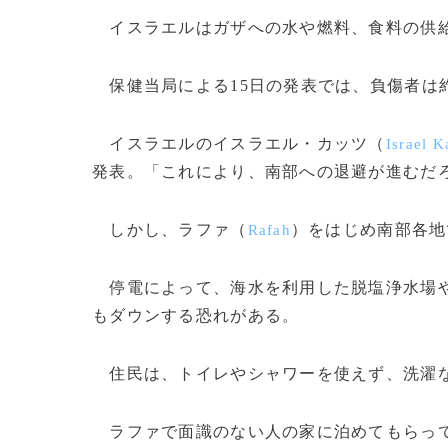
イスラエルはガザへの水や燃料、食料の供給
保健当局による15日の発表では、負傷者は約
イスラエルのイスラエル・カッツ（
Israel K
発表。「これにより、南部への退避が進むだ
しかし、ラファ（
）をはじめ南部各地
Rafah
停電によって、海水を利用した脱塩浄水場や
もダウンする恐れがある。
住民は、トイレやシャワーを使えず、洗濯な
ラファで面識のない人の家に泊めてもらって