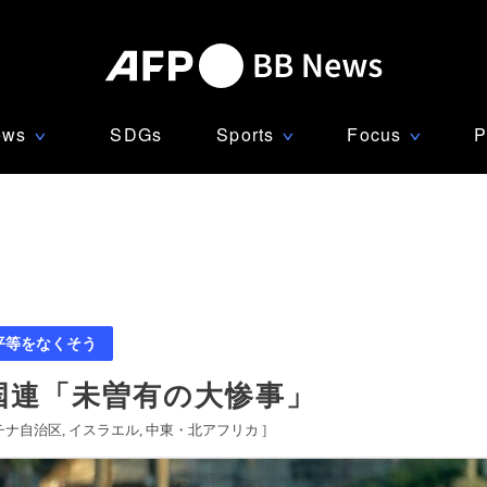
ews
SDGs
Sports
Focus
P
∨
∨
∨
平等をなくそう
 国連「未曽有の大惨事」
チナ自治区
イスラエル
中東・北アフリカ
]