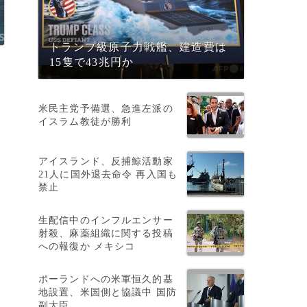
トランプ級原子力戦艦、建造費は
15隻で43兆円か
米民主党予備選、急進左派の
イスラム教徒が勝利
アイスランド、反捕鯨活動家
21人に国外退去命令 再入国も
禁止
生配信中のインフルエンサー
射殺、麻薬組織に関する投稿
への報復か メキシコ
ポーランドへの米軍恒久的基
地設置、米国側と協議中 国防
副大臣