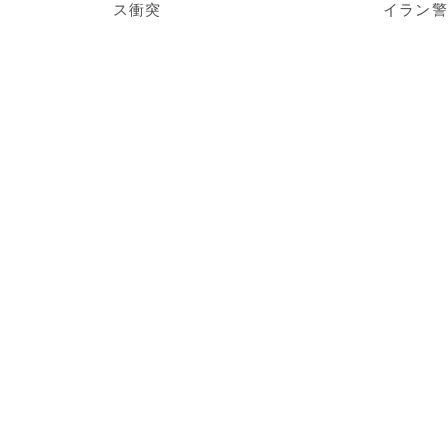
ス衝突
イラン警