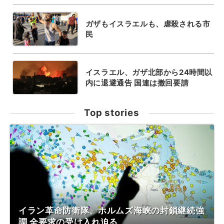
ガザもイスラエルも、虐殺される市
民
イスラエル、ガザ北部から24時間以
内に退避通告 国連は撤回要請
Top stories
イラン革命防衛隊、ホルムズ海峡の封鎖継続強
調 全要求の受け入れ迫る