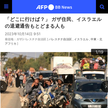
「どこに行けば？」 ガザ住民、イスラエル
の退避通告もとどまる人も
2023年10月14日 9:51
発信地：ガザ/パレスチナ自治区 [
パレスチナ自治区
イスラエル
中東・北
アフリカ
]
10
13
14
16
19
12
15
17
18
11
3
4
6
9
2
5
7
8
1
/19
/19
/19
/19
/19
/19
/19
/19
/19
/19
/19
/19
/19
/19
/19
/19
/19
/19
/19