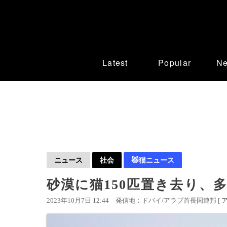
Latest
Popular
N
ニュース
社会
😾猫ニュース
砂漠に猫150匹置き去り、多
2023年10月7日 12:44
発信地：ドバイ/アラブ首長国連邦 [