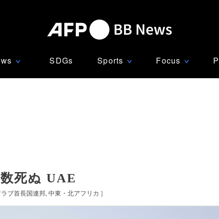
ews
SDGs
Sports
Focus
P
∨
∨
∨
数死ぬ UAE
アラブ首長国連邦
中東・北アフリカ
]