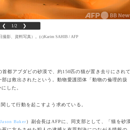
❮
1/2
❯
資料写真）。(c)Karim SAHIB / AFP
E）の首都アブダビの砂漠で、約150匹の猫が置き去りにされ
一部は救出されたという。動物愛護団体「動物の倫理的扱
かにした。
に関して行動を起こすよう求めている。
（
）副会長はAFPに、同支部として、「猫を砂
Jason Baker
い死に方をさせた犯人の逮捕と有罪判決につながる情報の