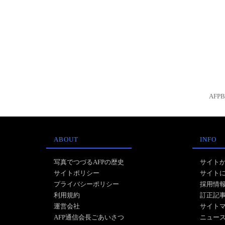
AFP
ABOUT
INFO
写真でつづるAFPの歴史
サイト
サイトポリシー
サイト
プライバシーポリシー
採用情
利用規約
訂正記
運営会社
サイト
AFP通信会長ごあいさつ
ニュー