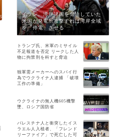
イラン、湾岸諸国を脅迫していた
米国が発電所攻撃すれば湾岸全域
を「停電」させる
トランプ氏、米軍のミサイル
不足報道を否定 リークした人
物に拘禁刑を科すと脅迫
独軍需メーカーへのスパイ行
て
為でウクライナ人逮捕 「破壊
工作の準備」
ウクライナの無人機605機撃
墜、ロシア国防省
パレスチナ人と衝突したイス
漠
ラエル人入植者、「フレンド
リーファイア」で死亡した可