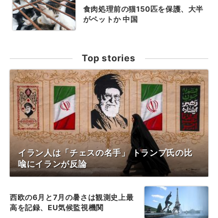
食肉処理前の猫150匹を保護、大半
がペットか 中国
Top stories
イラン人は「チェスの名手」 トランプ氏の比
喩にイランが反論
西欧の6月と7月の暑さは観測史上最
高を記録、EU気候監視機関