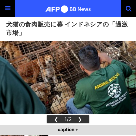
犬猫の食肉販売に幕 インドネシアの「過激
市場」
❮
1/2
❯
caption +