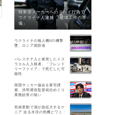
独軍需メーカーへのスパイ行為で
ウクライナ人逮捕 「破壊工作の準
備」
生
ウクライナの無人機605機撃
墜、ロシア国防省
パレスチナ人と衝突したイス
ラエル人入植者、「フレンド
リーファイア」で死亡した可
能性
韓国サッカー協会を家宅捜
索、洪明甫前監督就任めぐり
業務妨害の疑い
気候変動で湖が急拡大するケ
ニア 迫る水没の危機とワニ・