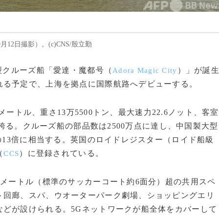
2日撮影）。(c)CNS/殷立勤
大型クルーズ船「愛達・魔都号（
）」が誕
Adora Magic City
れる予定で、上海を拠点に国際航路へデビューする。
メートル、重さ13万5500トン、最大速力22.6ノット、客室
を誇る。クルーズ船の部品数は2500万点に達し、中国製大型
」の13倍に相当する。英国のロイドレジスター（ロイド船級
（
）に登録されている。
CCS
方メートル（標準のサッカーコート約6面分）超の共用スペ
ト回廊、スパ、ウオーターパーク劇場、ショッピングエリ
などが設けられる。5Gネットワークが船全体をカバーして