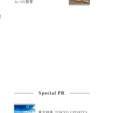
カバの襲撃
想
Special PR
東京特集:TOKYO UPDATES