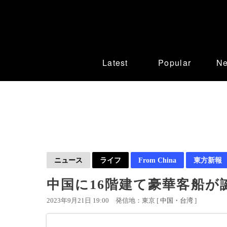
Latest
Popular
N
ニュース
ライフ
From China
東方新報
中国に16階建て豪華客船が
2023年9月21日 19:00
発信地：東京 [
中国・台湾
]