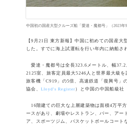
中国初の国産大型クルーズ船「愛達・魔都号」（2023年9月1
【9月21日 東方新報】中国に初めての国産
した。すでに海上試運転を行い年内に納船さ
愛達・魔都号は全長323.6メートル、幅37.2
2125室、旅客定員最大5246人と世界最大級
旅客機「C919」の5倍、高速鉄道「復興号
協会、
）と中国の中国船級社
Lloyd's Register
16階建ての巨大な上層建築物は面積4万平
ースがあり、劇場やレストラン、バー、アー
ア、スポーツジム、バスケットボールコート