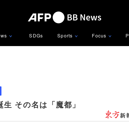
ews
SDGs
Sports
Focus
P
∨
∨
∨
誕生 その名は「魔都」