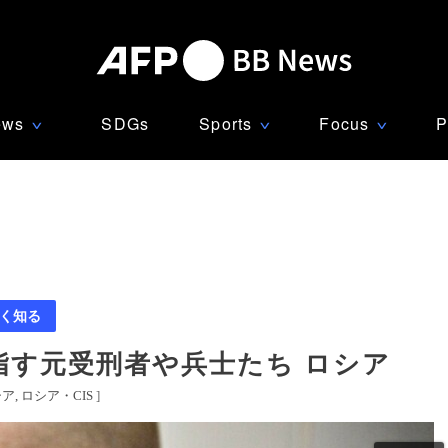
ews
SDGs
Sports
Focus
P
∨
∨
∨
く知る
指す元受刑者や兵士たち ロシア
シア
ロシア・CIS
]