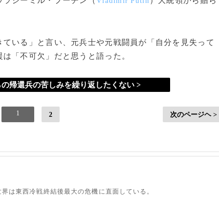
ウラジーミル・プーチン（
）大統領から贈ら
Vladimir Putin
ている」と言い、元兵士や元戦闘員が「自分を見失って
援は「不可欠」だと思うと語った。
の帰還兵の苦しみを繰り返したくない >
1
2
次のページヘ >
世界は東西冷戦終結後最大の危機に直面している。