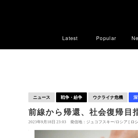
Latest
Popular
N
ニュース
戦争・紛争
ウクライナ危機
深
前線から帰還、社会復帰目
2023年9月18日 23:03
発信地：ジュコフスキー/ロシア [
ロ