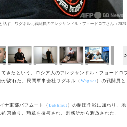
話す、ワグネル元戦闘員のアレクサンドル・フョードロフさん（2023
過ごしてきたという、ロシア人のアレクサンドル・フョードロ
会が訪れた。民間軍事会社ワグネル（
）の戦闘員と
Wagner
イナ東部バフムート（
）の制圧作戦に加わり、地
Bakhmut
の約束通り、勲章を授与され、刑務所から釈放された。