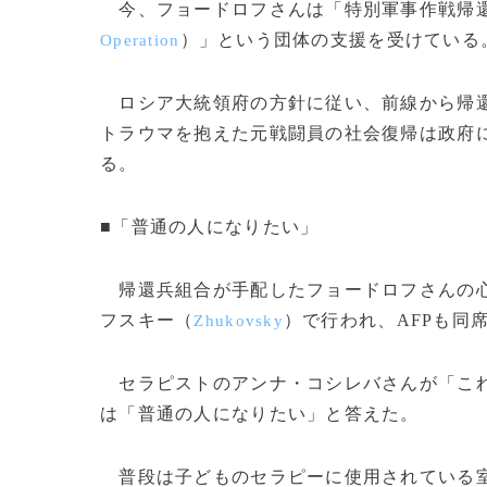
今、フョードロフさんは「特別軍事作戦帰
）」という団体の支援を受けている
Operation
ロシア大統領府の方針に従い、前線から帰還
トラウマを抱えた元戦闘員の社会復帰は政府
る。
■「普通の人になりたい」
帰還兵組合が手配したフョードロフさんの心
フスキー（
）で行われ、AFPも同
Zhukovsky
セラピストのアンナ・コシレバさんが「これ
は「普通の人になりたい」と答えた。
普段は子どものセラピーに使用されている室