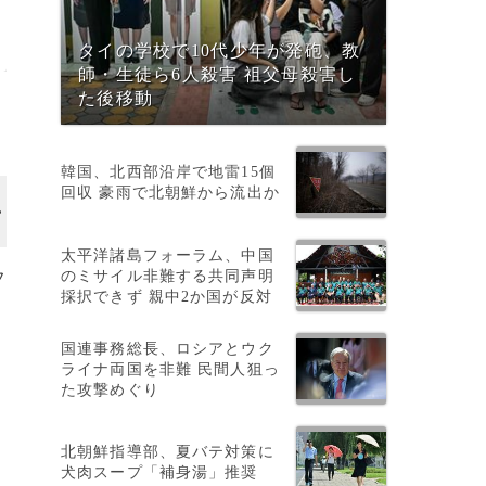
タイの学校で10代少年が発砲、教
師・生徒ら6人殺害 祖父母殺害し
た後移動
韓国、北西部沿岸で地雷15個
回収 豪雨で北朝鮮から流出か
太平洋諸島フォーラム、中国
のミサイル非難する共同声明
フ
採択できず 親中2か国が反対
国連事務総長、ロシアとウク
ライナ両国を非難 民間人狙っ
た攻撃めぐり
北朝鮮指導部、夏バテ対策に
犬肉スープ「補身湯」推奨