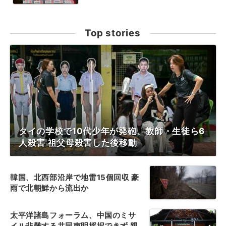
Top stories
タイの学校で10代少年が発砲、教師・生徒ら6
人殺害 祖父母殺害した後移動
韓国、北西部沿岸で地雷15個回収 豪
雨で北朝鮮から流出か
太平洋諸島フォーラム、中国のミサ
イル非難する共同声明採択できず 親