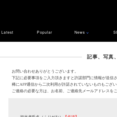
Latest
Popular
News
S
∨
記事、写真
お問い合わせありがとうございます。
下記に必要事項をご入力頂きますと許諾部門に情報が送信
稀にAFP通信から二次利用が許諾されていないものもござ
ご連絡の必要な方は、お名前、ご連絡先メールアドレスを