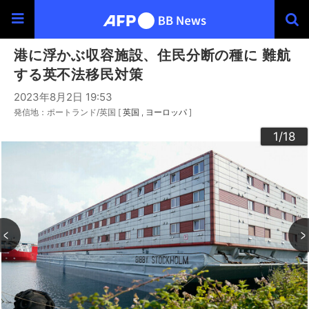
港に浮かぶ収容施設、住民分断の種に 難航
する英不法移民対策
2023年8月2日 19:53
発信地：ポートランド/英国 [
英国
ヨーロッパ
]
10
13
14
16
12
15
17
18
11
3
4
6
9
2
5
7
8
1
/18
/18
/18
/18
/18
/18
/18
/18
/18
/18
/18
/18
/18
/18
/18
/18
/18
/18