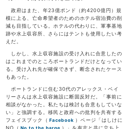
政府はまた、年23億ポンド（約4200億円）規
模に上る、亡命希望者のためのホテル宿泊費の削
減も目指している。ホテルの代わりに、軍事基地
跡や水上収容所、さらにはテントも使用したい考
えだ。
しかし、水上収容施設の受け入れに合意したの
はこれまでのところポートランドだけとなってい
る。受け入れ先が確保できず、断念されたケース
もあった。
ポートランドに住む30代のアレックス・ベイ
リーさんは水上収容施設に断固反対だ。「事前に
相談がなかった。私たちは検討も合意もしていな
い」と強調する。移民と政府への批判を共有する
フェイスブック（
）ページ「はしけに
Facebook
NO（
）」を有志と共に立ち上
No to the barge