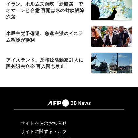
イラン、ホルムズ海峡「新航路」で
オマーンと合意 再開は米の封鎖解除
次第
米民主党予備選、急進左派のイスラ
ム教徒が勝利
アイスランド、反捕鯨活動家21人に
国外退去命令 再入国も禁止
サイトからのお知らせ
サイトに関するヘルプ