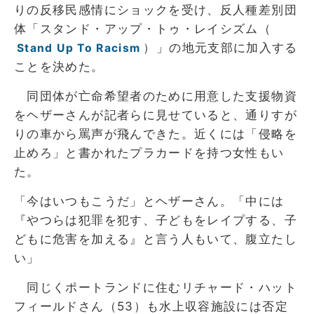
りの反移民感情にショックを受け、反人種差別団
体「スタンド・アップ・トゥ・レイシズム（
）」の地元支部に加入する
Stand Up To Racism
ことを決めた。
同団体が亡命希望者のために用意した支援物資
をヘザーさんが記者らに見せていると、通りすが
りの車から罵声が飛んできた。近くには「侵略を
止めろ」と書かれたプラカードを持つ女性もい
た。
「今はいつもこうだ」とヘザーさん。「中には
『やつらは犯罪を犯す、子どもをレイプする、子
どもに危害を加える』と言う人もいて、腹立たし
い」
同じくポートランドに住むリチャード・ハット
フィールドさん（53）も水上収容施設には否定