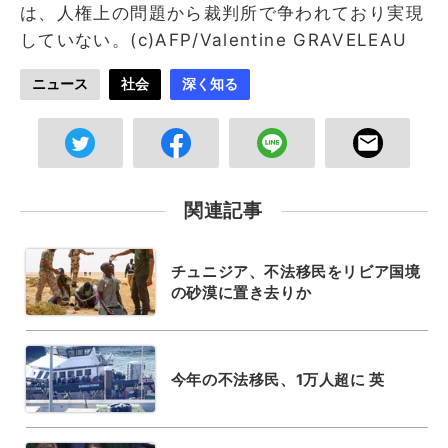
は、人権上の問題から裁判所で争われており実現
していない。(c)AFP/Valentine GRAVELEAU
ニュース
社会
深く知る
関連記事
チュニジア、不法移民をリビア国境
の砂漠に置き去りか
今年の不法移民、1万人超に 英