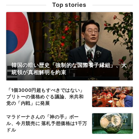
Top stories
韓国の暗い歴史「強制的な国際養子縁組」、大
統領が真相解明を約束
「1個3000円超もすべきではない」
ブリトーの価格めぐる議論、米共和
党の「内戦」に発展
マラドーナさんの「神の手」ボー
ル、今月競売に 落札予想価格は1千万
ドル