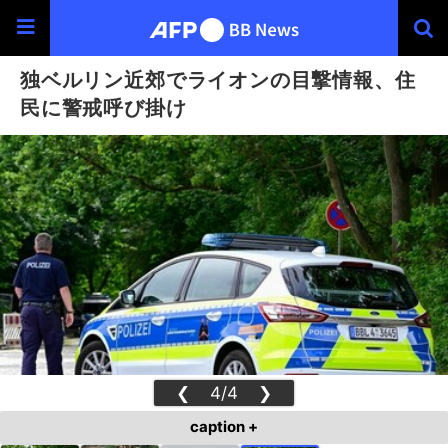
独ベルリン近郊でライオンの目撃情報、住
民に警戒呼び掛け
❮
4/4
❯
caption +