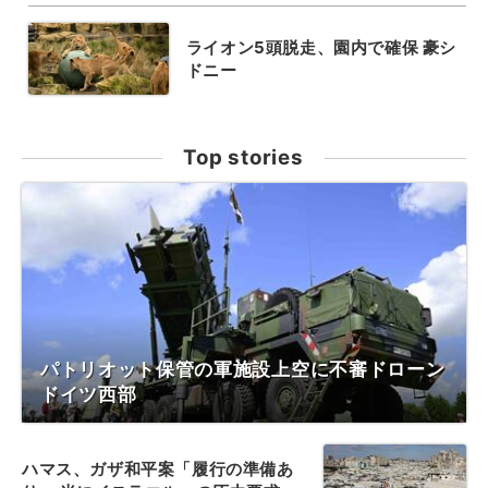
ライオン5頭脱走、園内で確保 豪シ
ドニー
Top stories
パトリオット保管の軍施設上空に不審ドローン
ドイツ西部
ハマス、ガザ和平案「履行の準備あ