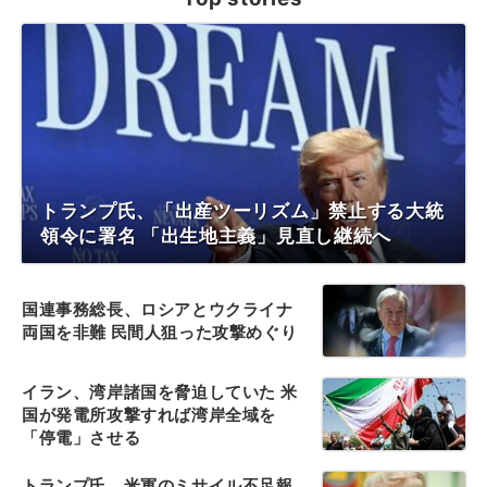
トランプ氏、「出産ツーリズム」禁止する大統
領令に署名 「出生地主義」見直し継続へ
国連事務総長、ロシアとウクライナ
両国を非難 民間人狙った攻撃めぐり
イラン、湾岸諸国を脅迫していた 米
国が発電所攻撃すれば湾岸全域を
「停電」させる
トランプ氏、米軍のミサイル不足報