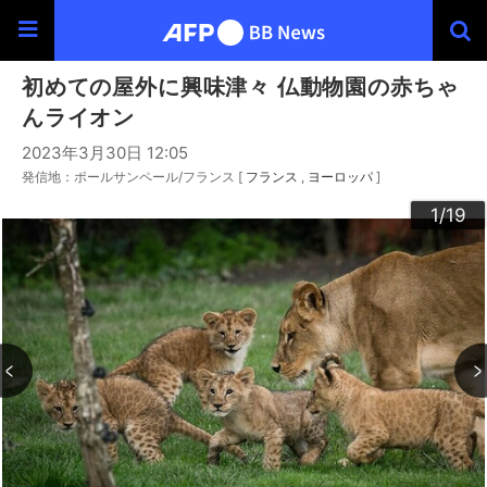
初めての屋外に興味津々 仏動物園の赤ちゃ
んライオン
2023年3月30日 12:05
発信地：ポールサンペール/フランス [
フランス
ヨーロッパ
]
10
13
14
16
19
12
15
17
18
11
3
4
6
9
2
5
7
8
1
/19
/19
/19
/19
/19
/19
/19
/19
/19
/19
/19
/19
/19
/19
/19
/19
/19
/19
/19