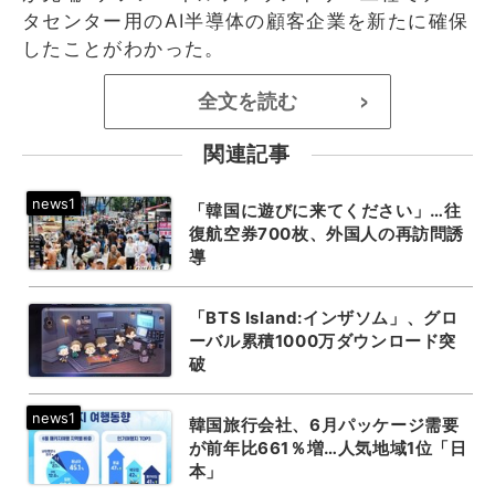
タセンター用のAI半導体の顧客企業を新たに確保
したことがわかった。
全文を読む
>
関連記事
「韓国に遊びに来てください」…往
復航空券700枚、外国人の再訪問誘
導
「BTS Island:インザソム」、グロ
ーバル累積1000万ダウンロード突
破
韓国旅行会社、6月パッケージ需要
が前年比661％増…人気地域1位「日
本」