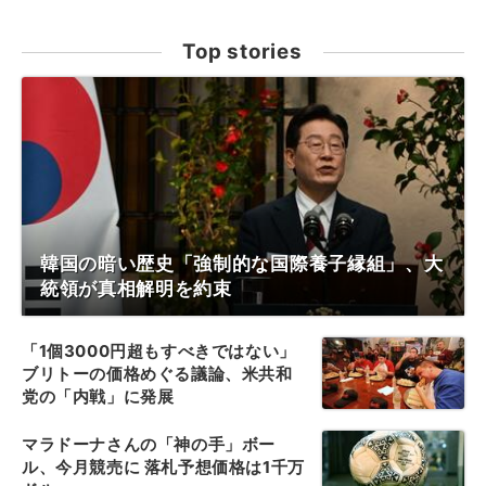
Top stories
韓国の暗い歴史「強制的な国際養子縁組」、大
統領が真相解明を約束
「1個3000円超もすべきではない」
ブリトーの価格めぐる議論、米共和
党の「内戦」に発展
マラドーナさんの「神の手」ボー
ル、今月競売に 落札予想価格は1千万