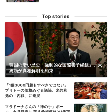
Top stories
韓国の暗い歴史「強制的な国際養子縁組」、大
統領が真相解明を約束
「1個3000円超もすべきではない」
ブリトーの価格めぐる議論、米共和
党の「内戦」に発展
マラドーナさんの「神の手」ボー
ル、今月競売に 落札予想価格は1千万