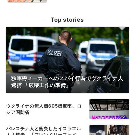
Top stories
独軍需メーカーへのスパイ行為でウクライナ人
逮捕 「破壊工作の準備」
ウクライナの無人機605機撃墜、ロ
シア国防省
パレスチナ人と衝突したイスラエル
人入植者、「フレンドリーファイ