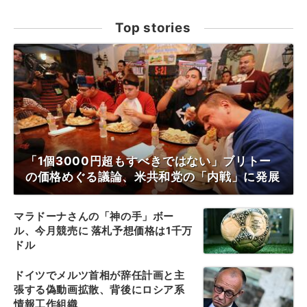
Top stories
「1個3000円超もすべきではない」ブリトー
の価格めぐる議論、米共和党の「内戦」に発展
マラドーナさんの「神の手」ボー
ル、今月競売に 落札予想価格は1千万
ドル
ドイツでメルツ首相が辞任計画と主
張する偽動画拡散、背後にロシア系
情報工作組織