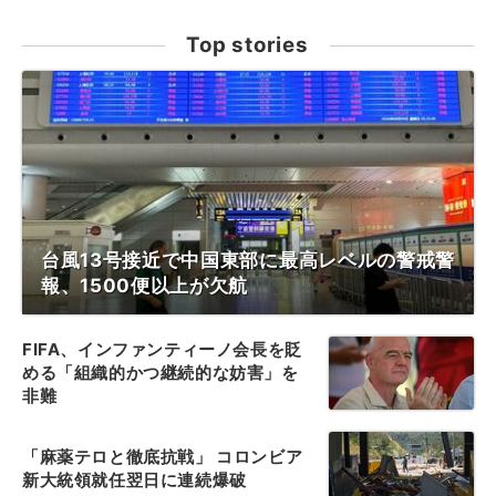
Top stories
台風13号接近で中国東部に最高レベルの警戒警
報、1500便以上が欠航
FIFA、インファンティーノ会長を貶
める「組織的かつ継続的な妨害」を
非難
「麻薬テロと徹底抗戦」 コロンビア
新大統領就任翌日に連続爆破