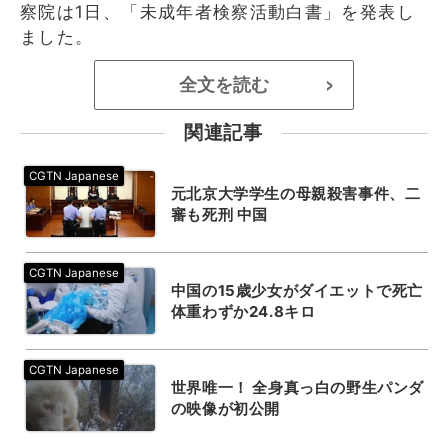
察院は1日、「未成年者検察活動白書」を発表し
ました。
全文を読む
>
関連記事
元北京大学学生の母親殺害事件、二
審も死刑 中国
中国の15歳少女がダイエットで死亡
体重わずか24.8キロ
世界唯一！ 全身真っ白の野生パンダ
の映像が初公開