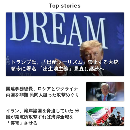
Top stories
トランプ氏、「出産ツーリズム」禁止する大統
領令に署名 「出生地主義」見直し継続へ
国連事務総長、ロシアとウクライナ
両国を非難 民間人狙った攻撃めぐり
イラン、湾岸諸国を脅迫していた 米
国が発電所攻撃すれば湾岸全域を
「停電」させる