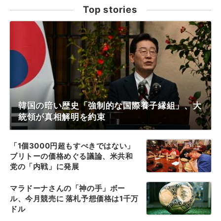
Top stories
韓国の暗い歴史「強制的な国際養子縁組」、大
統領が真相解明を約束
「1個3000円超もすべきではない」
ブリトーの価格めぐる議論、米共和
党の「内戦」に発展
マラドーナさんの「神の手」ボー
ル、今月競売に 落札予想価格は1千万
ドル