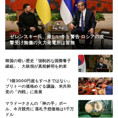
ゼレンスキー氏、厳しい冬を警告 ロシアの攻
撃受け無傷の火力発電所は皆無
韓国の暗い歴史「強制的な国際養子
縁組」、大統領が真相解明を約束
「1個3000円超もすべきではない」
ブリトーの価格めぐる議論、米共和
党の「内戦」に発展
マラドーナさんの「神の手」ボー
ル、今月競売に 落札予想価格は1千万
ドル