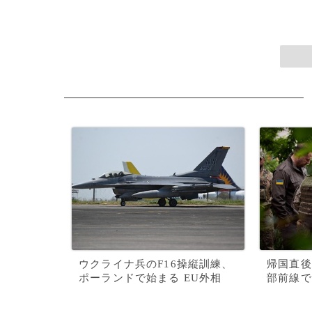
ウクライナ兵のF16操縦訓練、
帰国直後
ポーランドで始まる EU外相
部前線で