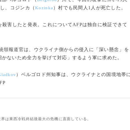
亡し、コジンカ（
）村でも民間人1人が死亡した。
Kozinka
殺害したと発表。これについてAFPは独自に検証できて
統領報道官は、ウクライナ側からの侵入に「深い懸念」を
招かないため全力を挙げて対応」するよう軍に求めた。
）ベルゴロド州知事は、ウクライナとの国境地帯
Gladkov
FP
世界は東西冷戦終結後最大の危機に直面している。