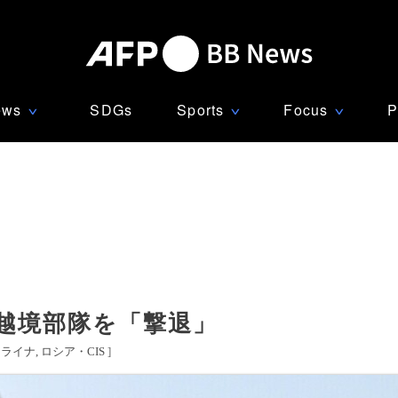
ews
SDGs
Sports
Focus
P
∨
∨
∨
越境部隊を「撃退」
クライナ
ロシア・CIS
]