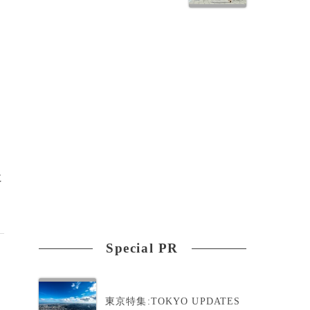
に
Special PR
東京特集:TOKYO UPDATES