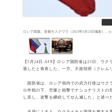
ロシア国旗。首都モスクワで（2023年5月23日撮影）。(c)Kiril
【5月24日 AFP】ロシア国防省は23日、
退したと発表した。一方、大統領府（クレム
国防省は、ロシア領内での武力行使はウクラ
ロ作戦の下、空爆と砲撃でナショナリストの
し戻し、攻撃を継続してせん滅した」と述べ
当局によると、ウクライナと国境を接する