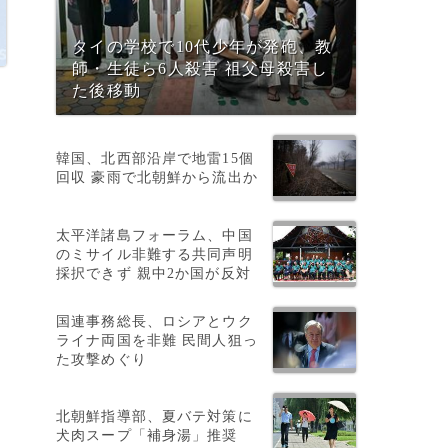
タイの学校で10代少年が発砲、教
師・生徒ら6人殺害 祖父母殺害し
た後移動
韓国、北西部沿岸で地雷15個
回収 豪雨で北朝鮮から流出か
太平洋諸島フォーラム、中国
のミサイル非難する共同声明
採択できず 親中2か国が反対
国連事務総長、ロシアとウク
ライナ両国を非難 民間人狙っ
た攻撃めぐり
北朝鮮指導部、夏バテ対策に
犬肉スープ「補身湯」推奨