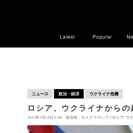
Latest
Popular
N
ニュース
政治・経済
ウクライナ危機
ロシア、ウクライナからの
2023年5月24日 9:48
発信地：モスクワ/ロシア [
ロシア
ウ