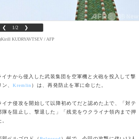
❮
1/2
❯
l KUDRYAVTSEV / AFP
ウクライナから侵入した武装集団を空軍機と火砲を投入して撃
リン、
）は、再発防止を軍に命じた。
Kremlin
イナ侵攻を開始して以降初めてだと認めた上で、「対テ
部隊を阻止し、撃退した」「残党をウクライナ領内まで押
た。
西部ベルゴロド（
）州で、今回の攻撃に伴い13人
Belgorod