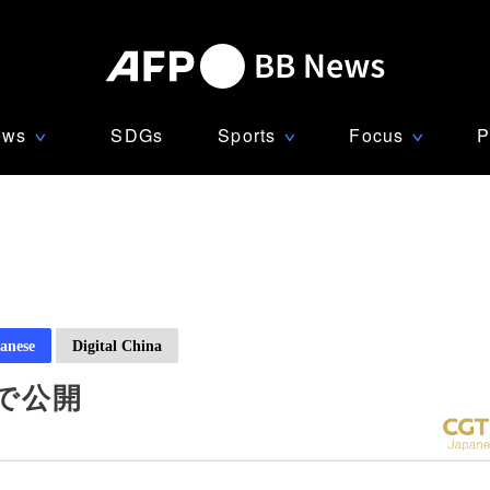
ews
SDGs
Sports
Focus
P
∨
∨
∨
anese
Digital China
で公開