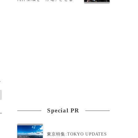
>
Special PR
東京特集:TOKYO UPDATES