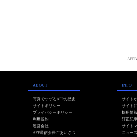
AFP
ABOUT
INFO
写真でつづるAFPの歴史
サイト
サイトポリシー
サイト
プライバシーポリシー
採用情
利用規約
訂正記
運営会社
サイト
AFP通信会長ごあいさつ
ニュー