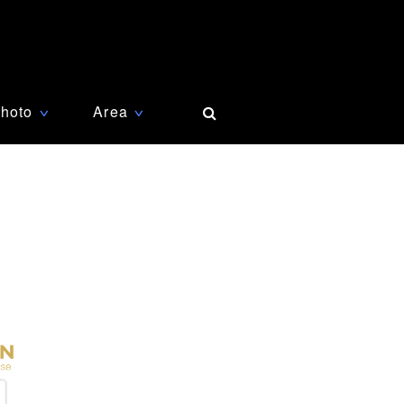
hoto
Area
∨
∨