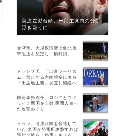
急進左派台頭、米民主党内の分断
浮き彫りに
・
台湾軍、大規模演習で台北攻
撃阻止を想定し「橋封鎖」
トランプ氏、「出産ツーリズ
ム」禁止する大統領令に署名
「出生地主義」見直し継続へ
国連事務総長、ロシアとウク
ライナ両国を非難 民間人狙っ
た攻撃めぐり
イラン、湾岸諸国を脅迫して
いた 米国が発電所攻撃すれば
湾岸全域を「停電」させる