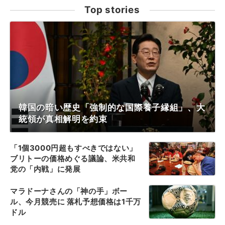
Top stories
韓国の暗い歴史「強制的な国際養子縁組」、大
統領が真相解明を約束
「1個3000円超もすべきではない」
ブリトーの価格めぐる議論、米共和
党の「内戦」に発展
マラドーナさんの「神の手」ボー
ル、今月競売に 落札予想価格は1千万
ドル