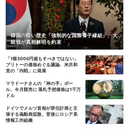
韓国の暗い歴史「強制的な国際養子縁組」、大
統領が真相解明を約束
「1個3000円超もすべきではない」
ブリトーの価格めぐる議論、米共和
党の「内戦」に発展
マラドーナさんの「神の手」ボー
ル、今月競売に 落札予想価格は1千万
ドル
ドイツでメルツ首相が辞任計画と主
張する偽動画拡散、背後にロシア系
情報工作組織