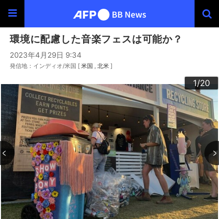
環境に配慮した音楽フェスは可能か？
2023年4月29日 9:34
発信地：インディオ/米国 [
米国
北米
]
20
10
13
14
16
19
12
15
17
18
11
3
4
6
9
2
5
7
8
1
/20
/20
/20
/20
/20
/20
/20
/20
/20
/20
/20
/20
/20
/20
/20
/20
/20
/20
/20
/20