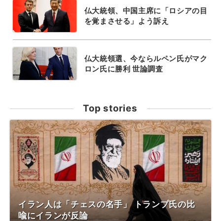
仏大統領、中国主席に「ロシアの目
を覚まさせる」よう訴え
仏大統領選、今ならルペン氏がマク
ロン氏に勝利 世論調査
Top stories
イラン人は「チェスの名手」 トランプ氏の比
喩にイランが反論