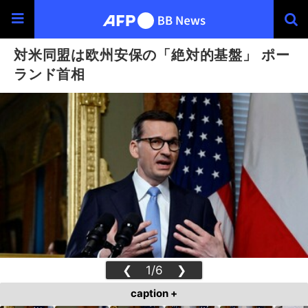
対米同盟は欧州安保の「絶対的基盤」 ポー
ランド首相
❮
1/6
❯
caption +