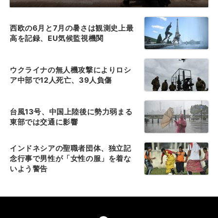
西欧の6月と7月の暑さは観測史上最
高を記録、EU気候監視機関
ウクライナの無人機攻撃によりロシ
ア中部で12人死亡、39人負傷
台風13号、中国上陸後に勢力弱まる
東部では交通に影響
インドネシアの聖職者団体、独立記
念行事で男性が「女性の服」を着な
いよう警告