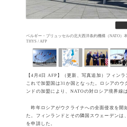
ベルギー・ブリュッセルの北大西洋条約機構（NATO）本部
THYS / AFP
【4月4日 AFP】（更新、写真追加）フィン
これで加盟国は31か国となった。ロシアのウ
ンドの加盟により、NATOの対ロシア境界線
昨年ロシアがウクライナへの全面侵攻を開始
た。フィンランドとその隣国スウェーデンは、
を申請した。