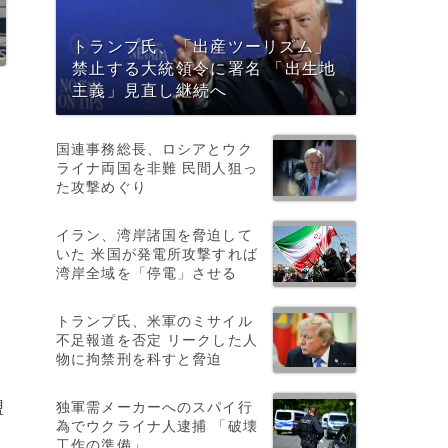
トランプ氏、「出産ツーリズム」
禁止する大統領令に署名 「出生地
主義」見直し継続へ
国連事務総長、ロシアとウク
ライナ両国を非難 民間人狙っ
た攻撃めぐり
イラン、湾岸諸国を脅迫して
いた 米国が発電所攻撃すれば
湾岸全域を「停電」させる
トランプ氏、米軍のミサイル
不足報道を否定 リークした人
物に拘禁刑を科すと脅迫
独軍需メーカーへのスパイ行
盟
為でウクライナ人逮捕 「破壊
工作の準備」