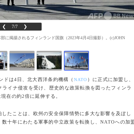
❮
7/7
❯
に掲揚されるフィンランド国旗（2023年4月4日撮影）。(c)JOHN
ランドは4日、北大西洋条約機構（
）に正式に加盟し、
NATO
クライナ侵攻を受け、歴史的な政策転換を図ったフィンラ
は現在の約2倍に延伸する。
したことは、欧州の安全保障情勢に多大な影響を及ぼし
数十年にわたる軍事的中立政策を転換し、NATOへの加