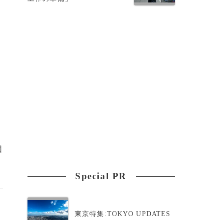
団
Special PR
東京特集:TOKYO UPDATES