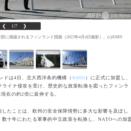
❮
1/7
❯
に掲揚されるフィンランド国旗（2023年4月4日撮影）。(c)JOHN
ランドは4日、北大西洋条約機構（
）に正式に加盟し、
NATO
クライナ侵攻を受け、歴史的な政策転換を図ったフィンラ
は現在の約2倍に延伸する。
したことは、欧州の安全保障情勢に多大な影響を及ぼし
数十年にわたる軍事的中立政策を転換し、NATOへの加