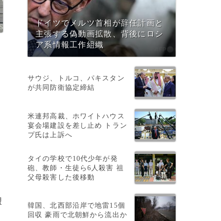
ドイツでメルツ首相が辞任計画と
主張する偽動画拡散、背後にロシ
ア系情報工作組織
サウジ、トルコ、パキスタン
が共同防衛協定締結
米連邦高裁、ホワイトハウス
宴会場建設を差し止め トラン
プ氏は上訴へ
タイの学校で10代少年が発
砲、教師・生徒ら6人殺害 祖
父母殺害した後移動
盟
韓国、北西部沿岸で地雷15個
回収 豪雨で北朝鮮から流出か