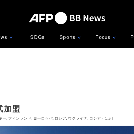
ews
SDGs
Sports
Focus
P
∨
∨
∨
式加盟
ギー
フィンランド
ヨーロッパ
ロシア
ウクライナ
ロシア・CIS
]