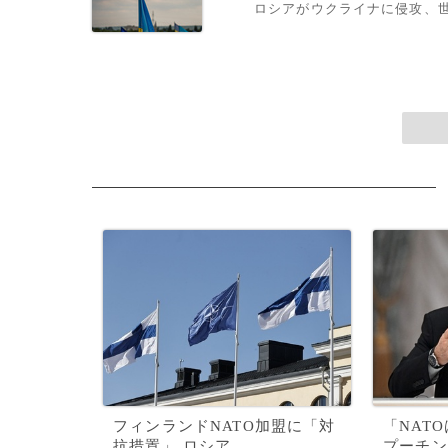
ロシアがウクライナに侵攻、
フィンランドNATO加盟に「対
「NAT
抗措置」 ロシア
プーチン