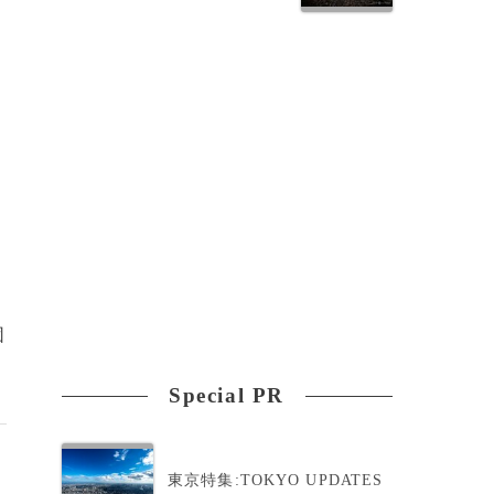
団
Special PR
東京特集:TOKYO UPDATES