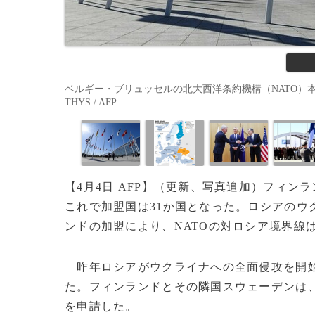
ベルギー・ブリュッセルの北大西洋条約機構（NATO）本部
THYS / AFP
【4月4日 AFP】（更新、写真追加）フィン
これで加盟国は31か国となった。ロシアのウ
ンドの加盟により、NATOの対ロシア境界線
昨年ロシアがウクライナへの全面侵攻を開始
た。フィンランドとその隣国スウェーデンは、
を申請した。