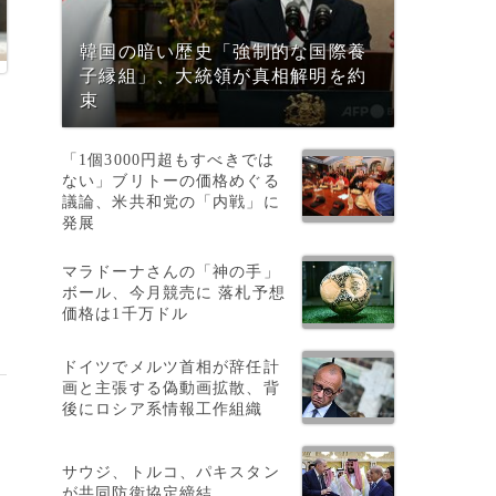
韓国の暗い歴史「強制的な国際養
子縁組」、大統領が真相解明を約
束
「1個3000円超もすべきでは
ない」ブリトーの価格めぐる
シ
議論、米共和党の「内戦」に
発展
マラドーナさんの「神の手」
の
ボール、今月競売に 落札予想
価格は1千万ドル
ドイツでメルツ首相が辞任計
画と主張する偽動画拡散、背
後にロシア系情報工作組織
サウジ、トルコ、パキスタン
が共同防衛協定締結