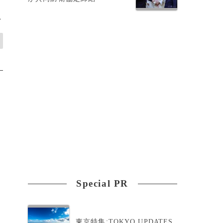
>
Special PR
東京特集:TOKYO UPDATES