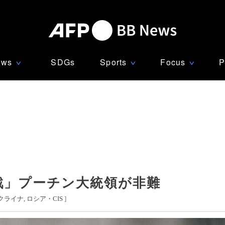
ews
SDGs
Sports
Focus
P
∨
∨
∨
戦」プーチン大統領が非難
クライナ
ロシア・CIS
]