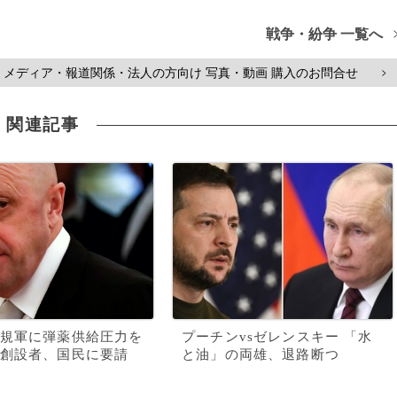
戦争・紛争 一覧へ
メディア・報道関係・法人の方向け 写真・動画 購入のお問合せ
>
関連記事
規軍に弾薬供給圧力を
プーチンvsゼレンスキー 「水
創設者、国民に要請
と油」の両雄、退路断つ