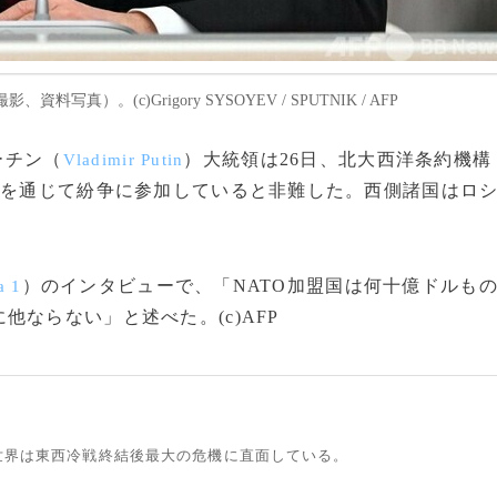
）。(c)Grigory SYSOYEV / SPUTNIK / AFP
ーチン（
）大統領は26日、北大西洋条約機構
Vladimir Putin
与を通じて紛争に参加していると非難した。西側諸国はロ
）のインタビューで、「NATO加盟国は何十億ドルも
a 1
ならない」と述べた。(c)AFP
世界は東西冷戦終結後最大の危機に直面している。