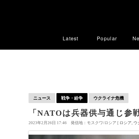
Latest
Popular
N
ニュース
戦争・紛争
ウクライナ危機
「NATOは兵器供与通じ参
2023年2月26日 17:46
発信地：モスクワ/ロシア [
ロシア
ウ