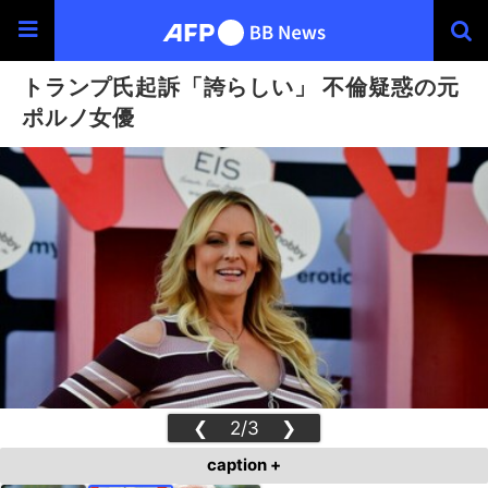
トランプ氏起訴「誇らしい」 不倫疑惑の元
ポルノ女優
❮
2/3
❯
caption +