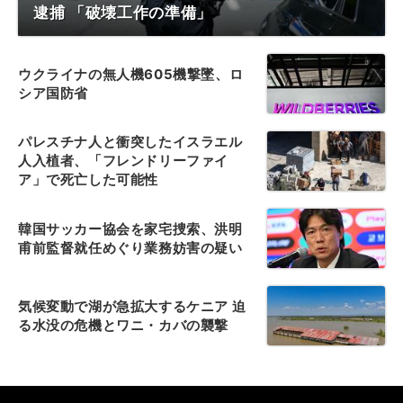
逮捕 「破壊工作の準備」
ウクライナの無人機605機撃墜、ロ
シア国防省
パレスチナ人と衝突したイスラエル
人入植者、「フレンドリーファイ
ア」で死亡した可能性
韓国サッカー協会を家宅捜索、洪明
甫前監督就任めぐり業務妨害の疑い
気候変動で湖が急拡大するケニア 迫
る水没の危機とワニ・カバの襲撃