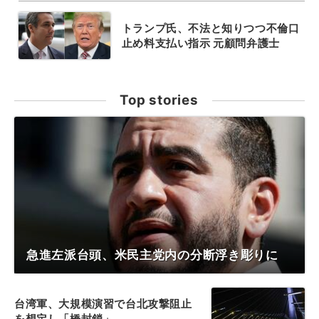
トランプ氏、不法と知りつつ不倫口
止め料支払い指示 元顧問弁護士
Top stories
急進左派台頭、米民主党内の分断浮き彫りに
台湾軍、大規模演習で台北攻撃阻止
を想定し「橋封鎖」