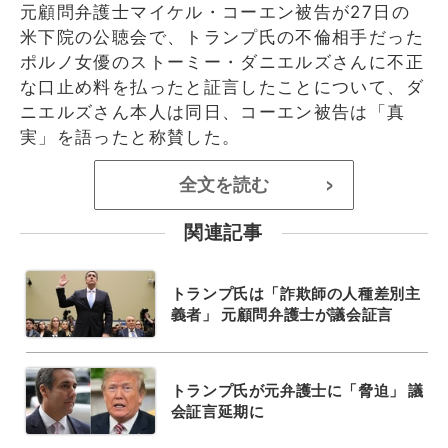
元顧問弁護士マイケル・コーエン被告が27日の
米下院の公聴会で、トランプ氏の不倫相手だった
ポルノ女優のストーミー・ダニエルズさんに不正
な口止め料を払ったと証言したことについて、ダ
ニエルズさん本人は同日、コーエン被告は「真
実」を語ったと称賛した。
全文を読む
>
関連記事
トランプ氏は「詐欺師の人種差別主
義者」 元顧問弁護士が議会証言
トランプ氏が元弁護士に「脅迫」 議
会証言延期に