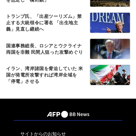
トランプ氏、「出産ツーリズム」禁
止する大統領令に署名 「出生地主
義」見直し継続へ
国連事務総長、ロシアとウクライナ
両国を非難 民間人狙った攻撃めぐり
イラン、湾岸諸国を脅迫していた 米
国が発電所攻撃すれば湾岸全域を
「停電」させる
サイトからのお知らせ