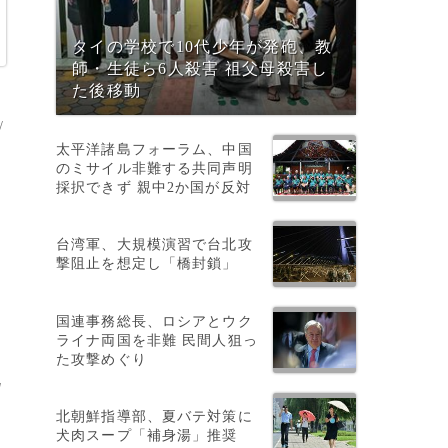
タイの学校で10代少年が発砲、教
師・生徒ら6人殺害 祖父母殺害し
た後移動
/
太平洋諸島フォーラム、中国
のミサイル非難する共同声明
採択できず 親中2か国が反対
台湾軍、大規模演習で台北攻
撃阻止を想定し「橋封鎖」
国連事務総長、ロシアとウク
ライナ両国を非難 民間人狙っ
た攻撃めぐり
既
北朝鮮指導部、夏バテ対策に
犬肉スープ「補身湯」推奨