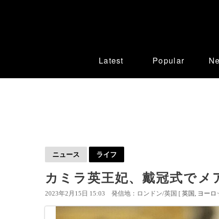
Latest
Popular
N
ニュース
ライフ
カミラ英王妃、戴冠式でメ
2023年2月15日 15:03
発信地：ロンドン/英国 [
英国
ヨーロ