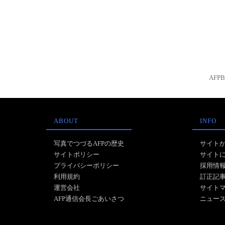
AFP
ABOUT
INFO
写真でつづるAFPの歴史
サイト
サイトポリシー
サイト
プライバシーポリシー
採用情
利用規約
訂正記
運営会社
サイト
AFP通信会長ごあいさつ
ニュー