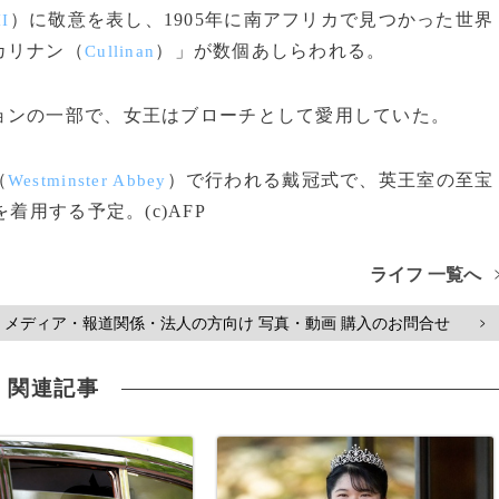
）に敬意を表し、1905年に南アフリカで見つかった世界
II
カリナン（
）」が数個あしらわれる。
Cullinan
ンの一部で、女王はブローチとして愛用していた。
（
）で行われる戴冠式で、英王室の至宝
Westminster Abbey
を着用する予定。(c)AFP
ライフ 一覧へ
メディア・報道関係・法人の方向け 写真・動画 購入のお問合せ
>
関連記事