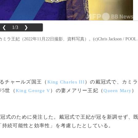
❮
1/3
❯
22年11月22日撮影、資料写真）。(c)Chris Jackson / POOL 
われるチャールズ国王（
）の戴冠式で、カミラ
King Charles III
ジ5世（
）の妻メアリー王妃（
）
King George V
Queen Mary
戴冠式のために発注した。戴冠式で王妃が冠を新調せず、
「持続可能性と効率性」を考慮したとしている。