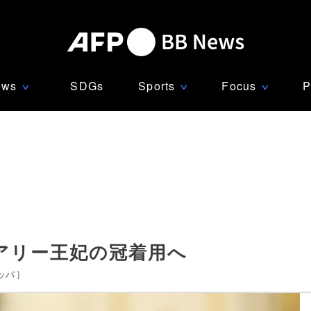
ews
SDGs
Sports
Focus
P
∨
∨
∨
アリー王妃の冠着用へ
ッパ
]