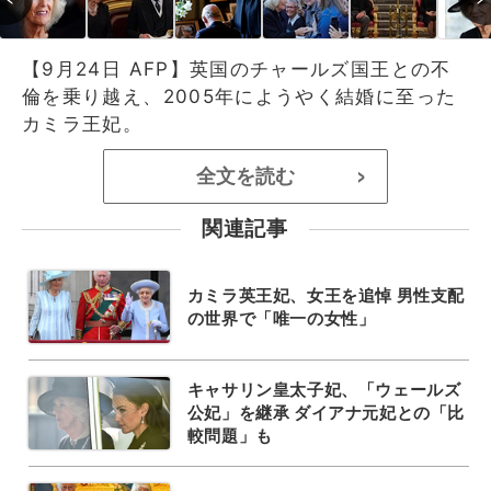
【9月24日 AFP】英国のチャールズ国王との不
倫を乗り越え、2005年にようやく結婚に至った
カミラ王妃。
全文を読む
>
関連記事
カミラ英王妃、女王を追悼 男性支配
の世界で「唯一の女性」
キャサリン皇太子妃、「ウェールズ
公妃」を継承 ダイアナ元妃との「比
較問題」も