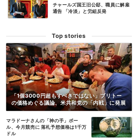
チャールズ国王旧公邸、職員に解雇
通告 「冷淡」と労組反発
Top stories
「1個3000円超もすべきではない」ブリトー
の価格めぐる議論、米共和党の「内戦」に発展
マラドーナさんの「神の手」ボー
ル、今月競売に 落札予想価格は1千万
ドル