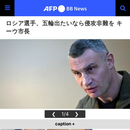
ロシア選手、五輪出たいなら侵攻非難を キ
ーウ市長
❮
1/4
❯
caption +