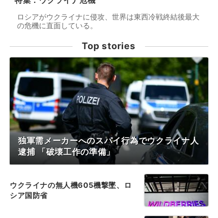
特集：ウクライナ危機
ロシアがウクライナに侵攻、世界は東西冷戦終結後最大
の危機に直面している。
Top stories
独軍需メーカーへのスパイ行為でウクライナ人
逮捕 「破壊工作の準備」
ウクライナの無人機605機撃墜、ロ
シア国防省