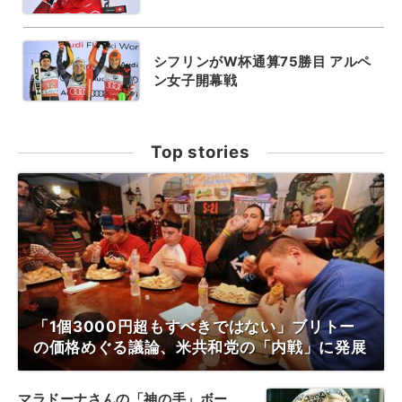
シフリンがW杯通算75勝目 アルペ
ン女子開幕戦
Top stories
「1個3000円超もすべきではない」ブリトー
の価格めぐる議論、米共和党の「内戦」に発展
マラドーナさんの「神の手」ボー