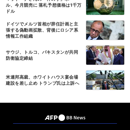
ル、今月競売に 落札予想価格は1千万
ドル
ドイツでメルツ首相が辞任計画と主
張する偽動画拡散、背後にロシア系
情報工作組織
サウジ、トルコ、パキスタンが共同
防衛協定締結
米連邦高裁、ホワイトハウス宴会場
建設を差し止め トランプ氏は上訴へ