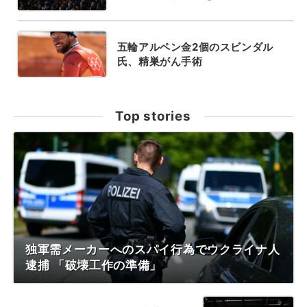
五輪アルペン金2個のスビンダル
氏、精巣がん手術
Top stories
独軍需メーカーへのスパイ行為でウクライナ人
逮捕 「破壊工作の準備」