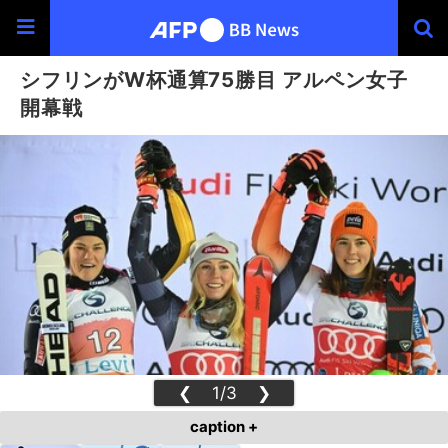
シフリンがW杯通算75勝目 アルペン女子
開幕戦
❮
1/3
❯
caption +