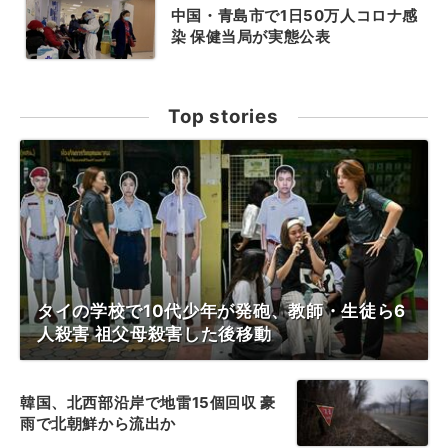
中国・青島市で1日50万人コロナ感
染 保健当局が実態公表
Top stories
タイの学校で10代少年が発砲、教師・生徒ら6
人殺害 祖父母殺害した後移動
韓国、北西部沿岸で地雷15個回収 豪
雨で北朝鮮から流出か