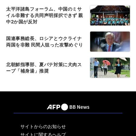
太平洋諸島フォーラム、中国のミサ
イル非難する共同声明採択できず 親
中2か国が反対
国連事務総長、ロシアとウクライナ
両国を非難 民間人狙った攻撃めぐり
北朝鮮指導部、夏バテ対策に犬肉ス
ープ「補身湯」推奨
サイトからのお知らせ
サイトに関するヘルプ