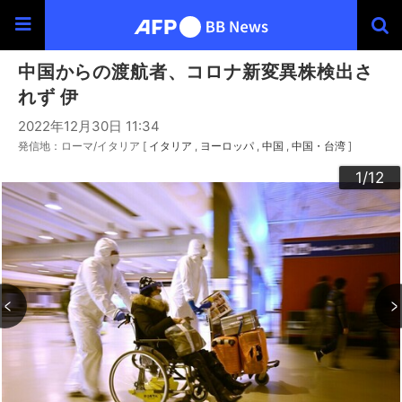
中国からの渡航者、コロナ新変異株検出さ
れず 伊
2022年12月30日 11:34
発信地：ローマ/イタリア [
イタリア
ヨーロッパ
中国
中国・台湾
]
10
12
11
3
4
6
9
2
5
7
8
1
/12
/12
/12
/12
/12
/12
/12
/12
/12
/12
/12
/12