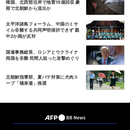
韓国、北西部沿岸で地雷15個回収 豪
雨で北朝鮮から流出か
太平洋諸島フォーラム、中国のミサ
イル非難する共同声明採択できず 親
中2か国が反対
国連事務総長、ロシアとウクライナ
両国を非難 民間人狙った攻撃めぐり
北朝鮮指導部、夏バテ対策に犬肉ス
ープ「補身湯」推奨