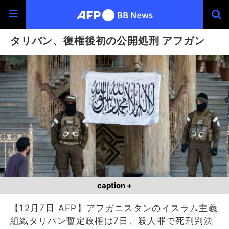
タリバン、復権後初の公開処刑 アフガン
caption +
【12月7日 AFP】アフガニスタンのイスラム主義
組織タリバン暫定政権は7日、殺人罪で死刑判決