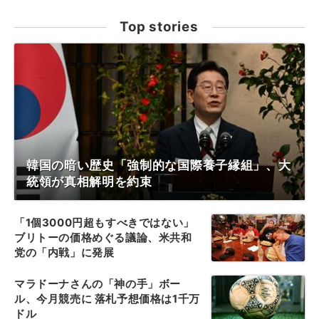
Top stories
韓国の暗い歴史「強制的な国際養子縁組」、大
統領が真相解明を約束
「1個3000円超もすべきではない」
ブリトーの価格めぐる議論、米共和
党の「内戦」に発展
マラドーナさんの「神の手」ボー
ル、今月競売に 落札予想価格は1千万
ドル