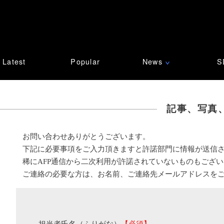
Latest
Popular
News
S
∨
記事、写真
お問い合わせありがとうございます。
下記に必要事項をご入力頂きますと許諾部門に情報が送信
稀にAFP通信から二次利用が許諾されていないものもござ
ご連絡の必要な方は、お名前、ご連絡先メールアドレスを