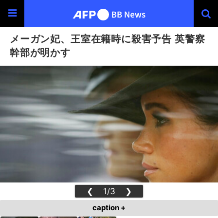
メーガン妃、王室在籍時に殺害予告 英警察
幹部が明かす
❮
1/3
❯
caption +