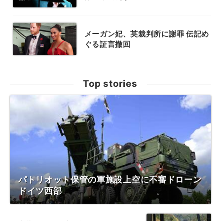
メーガン妃、英裁判所に謝罪 伝記め
ぐる証言撤回
Top stories
パトリオット保管の軍施設上空に不審ドローン
ドイツ西部