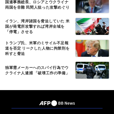
国連事務総長、ロシアとウクライナ
両国を非難 民間人狙った攻撃めぐり
イラン、湾岸諸国を脅迫していた 米
国が発電所攻撃すれば湾岸全域を
「停電」させる
トランプ氏、米軍のミサイル不足報
道を否定 リークした人物に拘禁刑を
科すと脅迫
独軍需メーカーへのスパイ行為でウ
クライナ人逮捕 「破壊工作の準備」