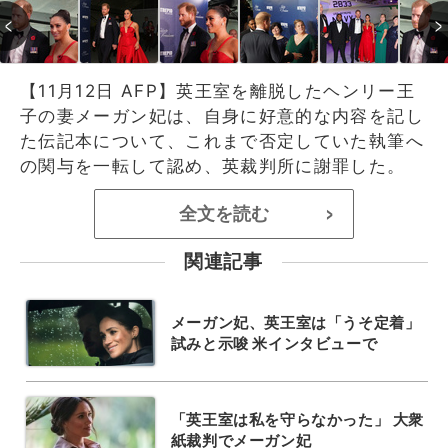
【11月12日 AFP】英王室を離脱したヘンリー王
子の妻メーガン妃は、自身に好意的な内容を記し
た伝記本について、これまで否定していた執筆へ
の関与を一転して認め、英裁判所に謝罪した。
全文を読む
>
関連記事
メーガン妃、英王室は「うそ定着」
試みと示唆 米インタビューで
「英王室は私を守らなかった」 大衆
紙裁判でメーガン妃