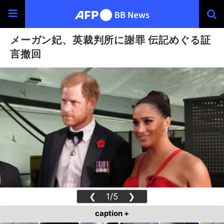
メーガン妃、英裁判所に謝罪 伝記めぐる証
言撤回
❮
1/5
❯
caption +