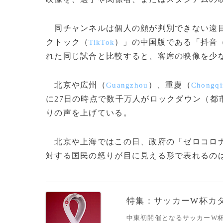
同チャンネルは個人の顔が判別できない遠目
クトック（
）」の中国版である「抖音
TikTok
れた同じ試合と比較すると、客席の映像を少
北京や広州（
）、重慶（
Guangzhou
Chongqi
に27日の時点で数千万人がロックダウン（都
りの声を上げている。
北京や上海ではこの日、政府の「ゼロコロナ
対する国民の怒りが目に見える形で表れるのは、
特集：サッカーW杯カ
中東初開催となるサッカーW