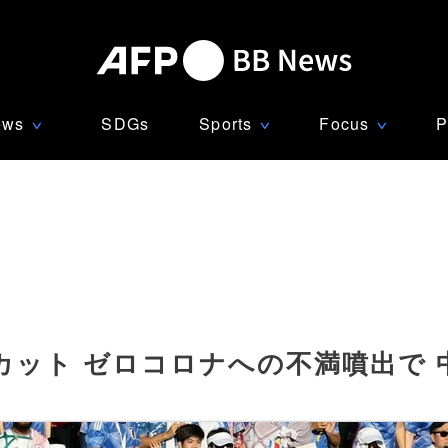
ews
SDGs
Sports
Focus
P
∨
∨
∨
ット ゼロコロナへの不満噴出で 