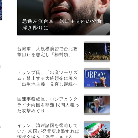
急進左派台頭、米民主党内の分断
浮き彫りに
台湾軍、大規模演習で台北攻
撃阻止を想定し「橋封鎖」
当
が
トランプ氏、「出産ツーリズ
ム」禁止する大統領令に署名
「出生地主義」見直し継続へ
国連事務総長、ロシアとウク
ライナ両国を非難 民間人狙っ
た攻撃めぐり
イラン、湾岸諸国を脅迫して
プ
いた 米国が発電所攻撃すれば
湾岸全域を「停電」させる