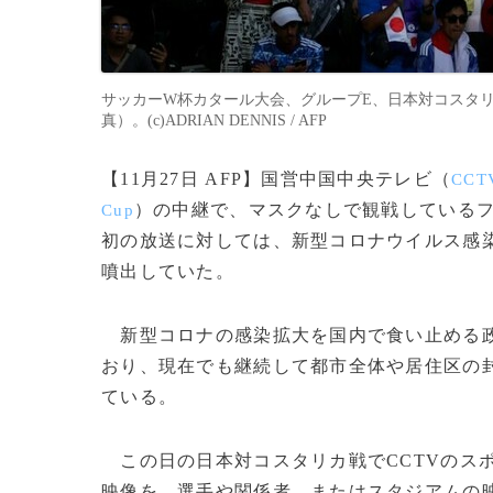
サッカーW杯カタール大会、グループE、日本対コスタリカ
真）。(c)ADRIAN DENNIS / AFP
【11月27日 AFP】国営中国中央テレビ（
CCT
）の中継で、マスクなしで観戦している
Cup
初の放送に対しては、新型コロナウイルス感染症
噴出していた。
新型コロナの感染拡大を国内で食い止める政
おり、現在でも継続して都市全体や居住区の
ている。
この日の日本対コスタリカ戦でCCTVのス
映像を、選手や関係者、またはスタジアムの