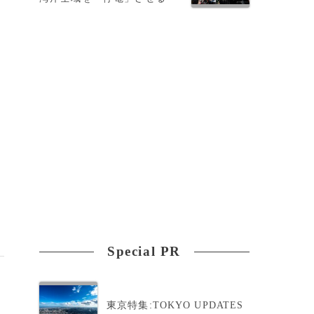
的
Special PR
東京特集:TOKYO UPDATES