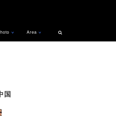
hoto
Area
∨
∨
中国