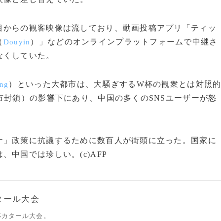
からの観客映像は流しており、動画投稿アプリ「ティッ
（
）」などのオンラインプラットフォームで中継さ
Douyin
なくしていた。
）といった大都市は、大騒ぎするW杯の観衆とは対照
ng
市封鎖）の影響下にあり、中国の多くのSNSユーザーが怒
」政策に抗議するために数百人が街頭に立った。国家に
中国では珍しい。(c)AFP
タール大会
杯カタール大会。