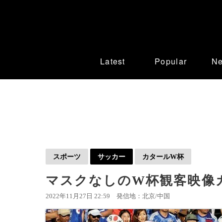
Latest
Popular
N
スポーツ
サッカー
カタールW杯
マスクなしのW杯観客映像カ
2022年11月27日 22:59
発信地：北京/中国