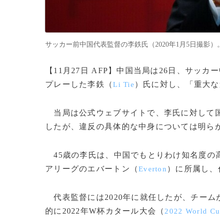
サッカー前中国代表監督の李鉄氏（2020年1月5日撮影）。(c)
【11月27日 AFP】中国当局は26日、サ
プレーした李鉄（
）氏に対し、「重大な
Li Tie
当局は公式ウェブサイトで、李氏に対して国
したが、違反の具体的な中身については明ら
45歳の李氏は、中国でもとりわけ知名度の高い
アリーグのエバートン（
）に所属し、
Everton
代表監督には2020年に就任したが、チーム
的に2022年W杯カタール大会（
2022 World C