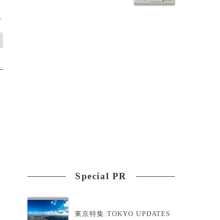
>
Special PR
東京特集:TOKYO UPDATES