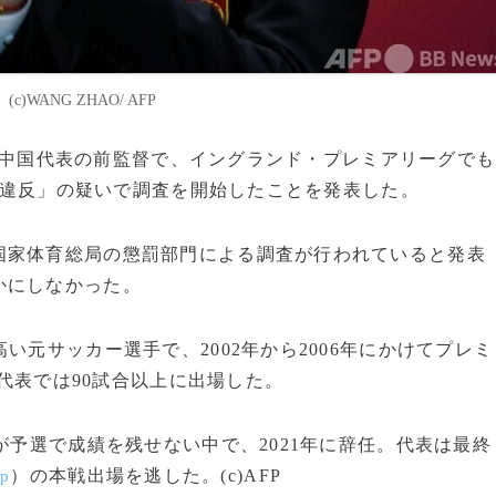
WANG ZHAO/ AFP
ッカー中国代表の前監督で、イングランド・プレミアリーグでも
違反」の疑いで調査を開始したことを発表した。
家体育総局の懲罰部門による調査が行われていると発表
かにしなかった。
元サッカー選手で、2002年から2006年にかけてプレミ
代表では90試合以上に出場した。
が予選で成績を残せない中で、2021年に辞任。代表は最終
）の本戦出場を逃した。(c)AFP
up