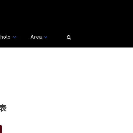
hoto
Area
∨
∨
表