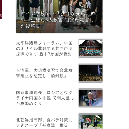
タイの学校で10代少年が発砲、教
師・生徒ら6人殺害 祖父母殺害し
た後移動
太平洋諸島フォーラム、中国
のミサイル非難する共同声明
採択できず 親中2か国が反対
台湾軍、大規模演習で台北攻
撃阻止を想定し「橋封鎖」
国連事務総長、ロシアとウク
ライナ両国を非難 民間人狙っ
た攻撃めぐり
北朝鮮指導部、夏バテ対策に
犬肉スープ「補身湯」推奨