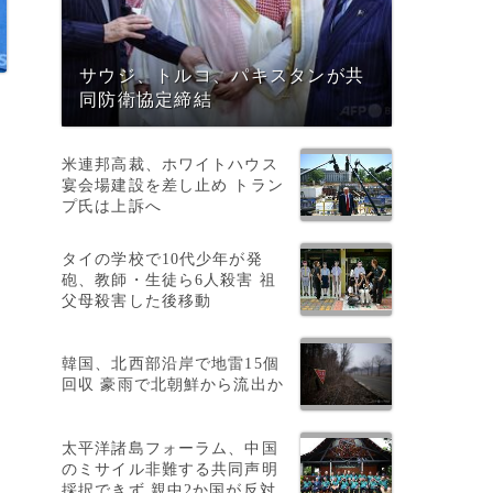
サウジ、トルコ、パキスタンが共
同防衛協定締結
米連邦高裁、ホワイトハウス
宴会場建設を差し止め トラン
プ氏は上訴へ
タイの学校で10代少年が発
ォ
砲、教師・生徒ら6人殺害 祖
父母殺害した後移動
韓国、北西部沿岸で地雷15個
回収 豪雨で北朝鮮から流出か
太平洋諸島フォーラム、中国
のミサイル非難する共同声明
採択できず 親中2か国が反対