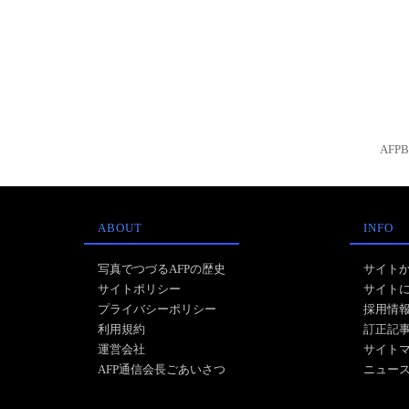
AFP
ABOUT
INFO
写真でつづるAFPの歴史
サイト
サイトポリシー
サイト
プライバシーポリシー
採用情
利用規約
訂正記
運営会社
サイト
AFP通信会長ごあいさつ
ニュー