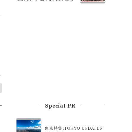
ド
>
Special PR
東京特集:TOKYO UPDATES