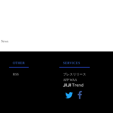
News
OTHER
SERVICES
RSS
プレスリリース
AFP WAA