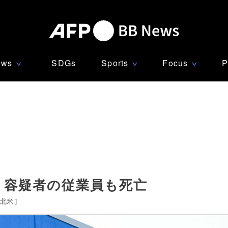
ews
SDGs
Sports
Focus
P
∨
∨
∨
 容疑者の従業員も死亡
北米
]