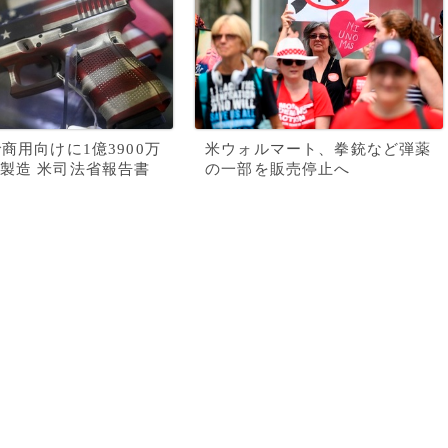
で商用向けに1億3900万
米ウォルマート、拳銃など弾薬
製造 米司法省報告書
の一部を販売停止へ