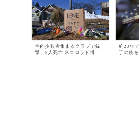
性的少数者集まるクラブで銃
約20年
撃、5人死亡 米コロラド州
丁の銃を