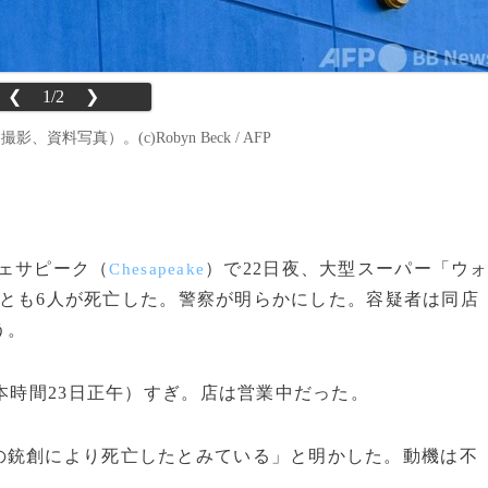
❮
1/2
❯
料写真）。(c)Robyn Beck / AFP
チェサピーク（
）で22日夜、大型スーパー「ウ
Chesapeake
とも6人が死亡した。警察が明らかにした。容疑者は同店
う。
本時間23日正午）すぎ。店は営業中だった。
銃創により死亡したとみている」と明かした。動機は不