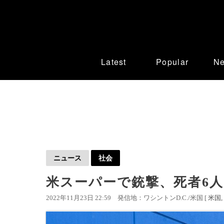
Latest
Popular
N
ニュース
社会
米スーパーで銃撃、死者6人
2022年11月23日 22:59
発信地：ワシントンD.C./米国 [
米国